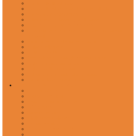
Tiranti e cuciture armate
Iniezioni di resine, cementi e malte colloidali
Betoncini e intonaci armati
Sollevamento e riassetto grandi masse
RESTAURO CEMENTO ARMATO
Consolidamento e rinforzo strutturale con materiali
compositi
Miglioramento e adeguamento sismico
Antisfondellamento
DEMOLIZIONE
Perforazione e carotaggio cemento armato
Taglio con disco diamantato
Taglio con filo diamantato
Grandi fori con il sistema a compasso
Frantumazione cemento armato
COSTRUZIONE E RESTAURO
COSTRUZIONE E RESTAURO
Nuove Costruzioni
Restauro e ristrutturazione
ECO SISMA
Cappotto termico
Miglioramento sismico
Facciata ventilata
CONSOLIDAMENTO
Perforazione e carotaggi