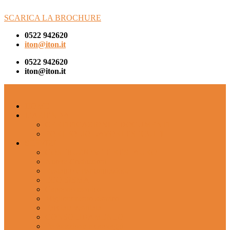
SCARICA LA BROCHURE
0522 942620
iton@iton.it
0522 942620
iton@iton.it
HOME
L’AZIENDA
CERTIFICAZIONI E DOCUMENTI
PORTFOLIO LAVORI ESEGUITI
SERVIZI
COSTRUZIONE E RESTAURO
Nuove Costruzioni
Restauro e ristrutturazione
ECO SISMA
Cappotto termico
Miglioramento sismico
Facciata ventilata
CONSOLIDAMENTO
Perforazione e carotaggi