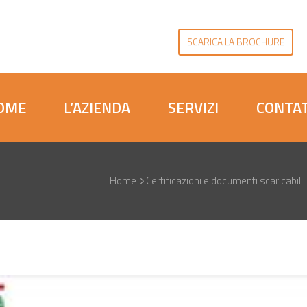
SCARICA LA BROCHURE
OME
L’AZIENDA
SERVIZI
CONTAT
Home
Certificazioni e documenti scaricabili