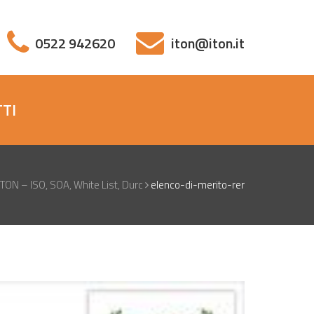
0522 942620
iton@iton.it
TI
 ITON – ISO, SOA, White List, Durc
elenco-di-merito-rer