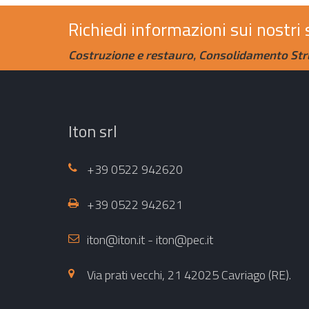
Richiedi informazioni sui nostri 
Costruzione e restauro, Consolidamento Stru
Iton srl
+39 0522 942620
+39 0522 942621
iton@iton.it - iton@pec.it
Via prati vecchi, 21 42025 Cavriago (RE).