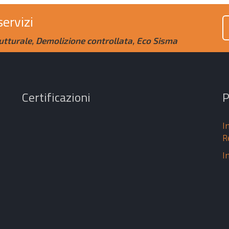
servizi
tturale, Demolizione controllata, Eco Sisma
Certificazioni
P
I
R
I