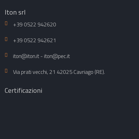
Iton srl
+39 0522 942620
+39 0522 942621
iton@iton.it - iton@pec.it
Via prati vecchi, 21 42025 Cavriago (RE).
Certificazioni