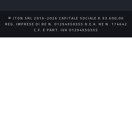
© ITON SRL 2016-2026 CAPITALE SOCIALE € 93.600,00
REG. IMPRESE DI RE N. 01294950355 R.E.A. RE N. 174642
C.F. E PART. IVA 01294950355