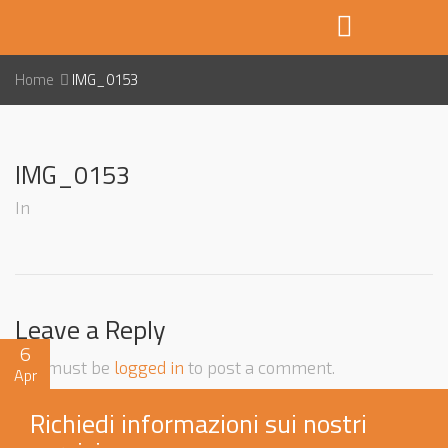
Home
IMG_0153
IMG_0153
In
Leave a Reply
6
You must be
logged in
to post a comment.
Apr
Richiedi informazioni sui nostri