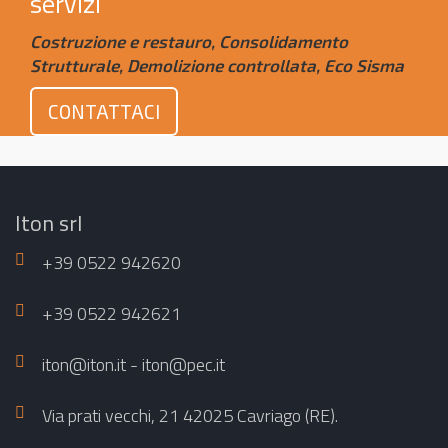
servizi
Costruzione e restauro, Consolidamento
Strutturale, Demolizione controllata, Eco Sisma
CONTATTACI
Iton srl
+39 0522 942620
+39 0522 942621
iton@iton.it - iton@pec.it
Via prati vecchi, 21 42025 Cavriago (RE).